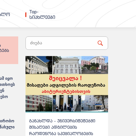
Top-
ებლო
სიახლეები
ს
გებს
ამ იყო
ოითხოვს
ენ
თესო
ს
ა - უნივერსიტეტებში
ჩარიცხვებთან დაკავშირებით
უპირობო
ი ადგილების
სამინისტრო ინფორმაციას
ანახული
ბა სპეციალობების
ავრცელებს - დეტალები