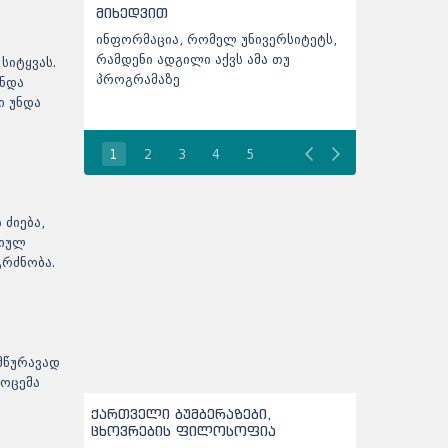
თ
აბიტურიენტებისთვის
ია, რომელ უნივერსიტეტს,
ჩარიცხვებთან დაკავშირებით
ადგილი აქვს ამა თუ
სამინისტრო ინფორმაციას
სიტყვას.
აზე
ავრცელებს - დეტალები
უნდა
აბიტურიენტებისთვის
ი უნდა
1
2
3
4
5
 ძიება,
სიულ
გრძნობა.
მწურავად
მოცემა
ქართველი ბუმბერაზები,
ცხოვრების ფილოსოფია