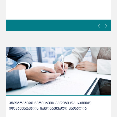
ზე ჩარიცხვის ვადები და საჭირო
განათლების სა
აციის ჩამონათვალი ცნობლია
სამმართველო დ
განათლების სამ