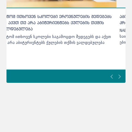
აბიტურიენტთა ცნობარში ცვლილებებია - რომელ
პროგრამას გაუუქმდა აკრედიტაცია
NAEC აბიტურიენტთა ცნობარში შეტანილ ცვლილებებს
საიტზე აღარ აქვეყნებს - აბიტურიენტებს მხოლოდ SMS-
ები ეგზავნებათ