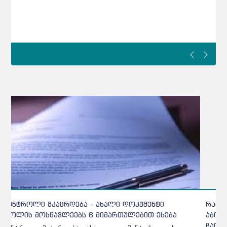
რამდენპროცენტიანი ბარიერი უნდა გადალახოს
აბიტურიენტმა პროფესიულ პროგრამაზე რომ
ჩაირიცხოს