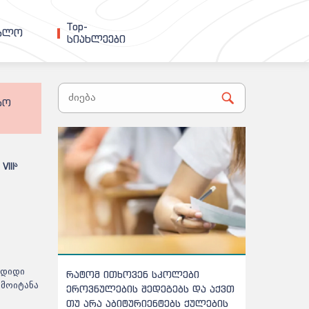
Top-
ებლო
სიახლეები
რო
ა
III
ა
 დიდი
ნ სკოლები
აბიტურიენტთა ცნობარში
ემოიტანა
შედეგებს და აქვთ
ცვლილებებია - რომელ
იენტებს ქულების
პროგრამას გაუუქმდა