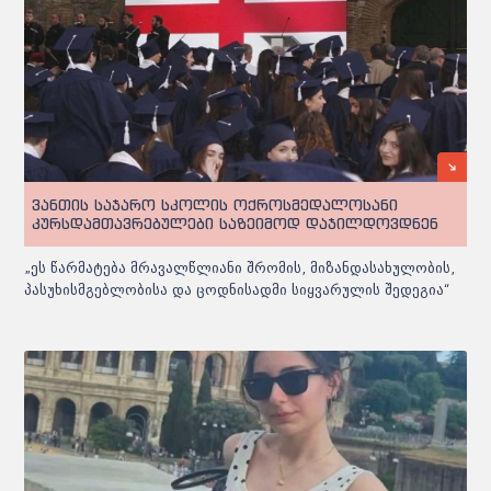
ვანთის საჯარო სკოლის ოქროსმედალოსანი
კურსდამთავრებულები საზეიმოდ დაჯილდოვდნენ
„ეს წარმატება მრავალწლიანი შრომის, მიზანდასახულობის,
პასუხისმგებლობისა და ცოდნისადმი სიყვარულის შედეგია“