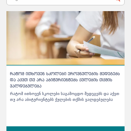
აბიტურიენტთა ცნობარში ცვლილებებია - რომელ
პროგრამას გაუუქმდა აკრედიტაცია
NAEC აბიტურიენტთა ცნობარში შეტანილ ცვლილებებს
საიტზე აღარ აქვეყნებს - აბიტურიენტებს მხოლოდ SMS-
ები ეგზავნებათ