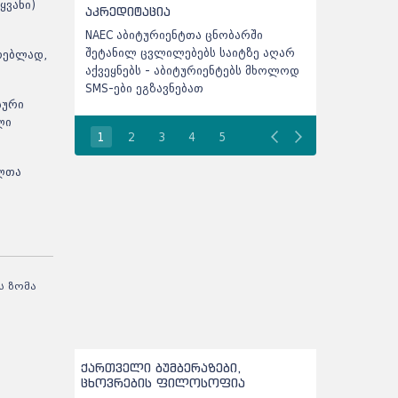
ყვანი)
აკრედიტაცია
მიხედვით
NAEC აბიტურიენტთა ცნობარში
ინფორმაცია
შეტანილ ცვლილებებს საიტზე აღარ
რამდენი ადგ
რებლად,
აქვეყნებს - აბიტურიენტებს მხოლოდ
პროგრამაზ
SMS-ები ეგზავნებათ
სური
ლი
1
2
3
4
5
ელთა
ს ზომა
ქართველი ბუმბერაზები,
ცხოვრების ფილოსოფია