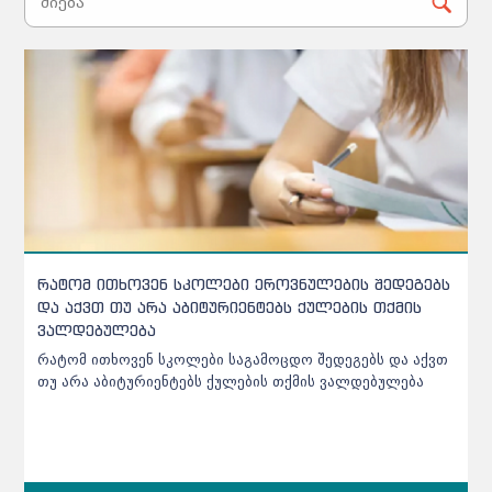
აბიტურიენტთა ცნობარში ცვლილებებია - რომელ
პროგრამას გაუუქმდა აკრედიტაცია
NAEC აბიტურიენტთა ცნობარში შეტანილ ცვლილებებს
საიტზე აღარ აქვეყნებს - აბიტურიენტებს მხოლოდ SMS-
ები ეგზავნებათ