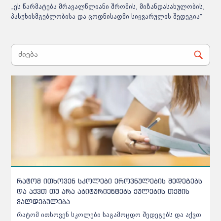
„ეს წარმატება მრავალწლიანი შრომის, მიზანდასახულობის,
პასუხისმგებლობისა და ცოდნისადმი სიყვარულის შედეგია“
აბიტურიენტთა ცნობარში ცვლილებებია - რომელ
პროგრამას გაუუქმდა აკრედიტაცია
NAEC აბიტურიენტთა ცნობარში შეტანილ ცვლილებებს
საიტზე აღარ აქვეყნებს - აბიტურიენტებს მხოლოდ SMS-