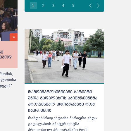
1
2
3
4
5
ნი
ეიმოდ
რომის,
ებლობისა
დეგია“
რამდენპროცენტიანი ბარიერი
აბიტურიენ
უნდა გადალახოს აბიტურიენტმა
გასაკეთე
პროფესიულ პროგრამაზე რომ
- დეტალურ
ჩაირიცხოს
ცნობილია
რამდენპროცენტიანი ბარიერი უნდა
საპრეტენზი
გადალახოს აბიტურიენტმა
შედეგად შე
პროფესიულ პროგრამაზე რომ
მოგემატოთ,