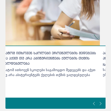
აბიტურიენტთა ცნობარში ცვლილებებია - რომელ
პროგრამას გაუუქმდა აკრედიტაცია
NAEC აბიტურიენტთა ცნობარში შეტანილ ცვლილებებს
საიტზე აღარ აქვეყნებს - აბიტურიენტებს მხოლოდ SMS-
ები ეგზავნებათ