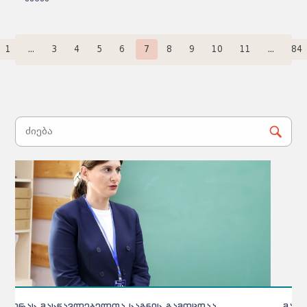
1
...
3
4
5
6
7
8
9
10
11
...
84
„მასწავლებლებს 2025 წლის ტესტი